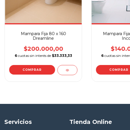
Mampara Fija 80 x 160
Mampara Fija
Dreamline
Inco
$200.000,00
$140.
6
cuotas sin interés de
$33.333,33
6
cuotas sin inte
Servicios
Tienda Online