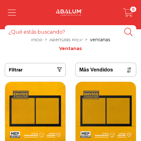
0
Inicio
>
Aberturas MEP
>
Ventanas
Ventanas
Filtrar