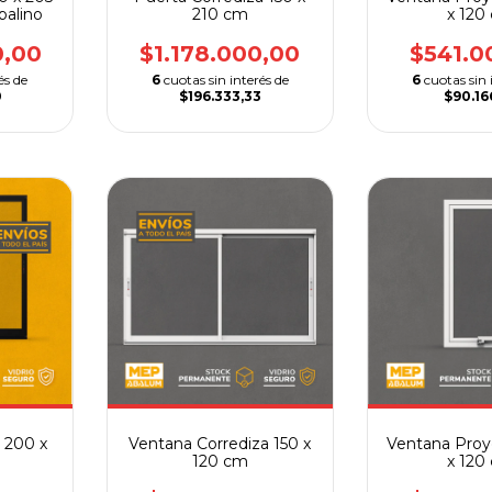
palino
210 cm
x 120
0,00
$1.178.000,00
$541.0
és de
6
cuotas sin interés de
6
cuotas sin 
0
$196.333,33
$90.16
 200 x
Ventana Corrediza 150 x
Ventana Proy
120 cm
x 120