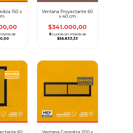
ediza 150 x
Ventana Proyectante 60
cm
x 40 cm
00,00
$341.000,00
interés de
6
cuotas sin interés de
00,00
$56.833,33
ectante 60
Ventana Corrediza 200 x