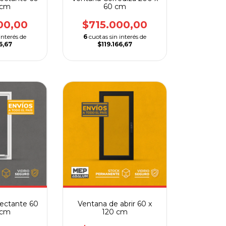
 cm
60 cm
00,00
$715.000,00
interés de
6
cuotas sin interés de
6,67
$119.166,67
ectante 60
Ventana de abrir 60 x
 cm
120 cm