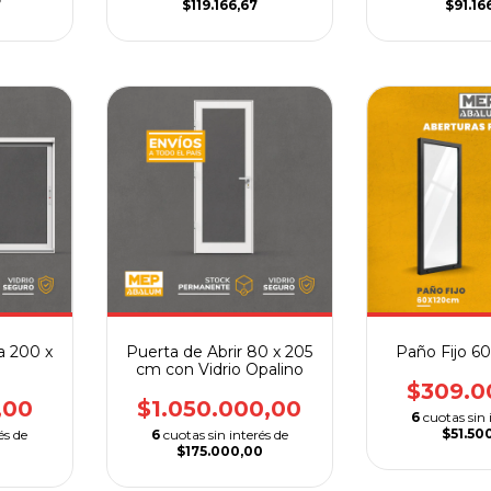
7
$119.166,67
$91.16
a 200 x
Puerta de Abrir 80 x 205
Paño Fijo 6
cm con Vidrio Opalino
$309.0
,00
$1.050.000,00
6
cuotas sin 
$51.50
és de
6
cuotas sin interés de
$175.000,00