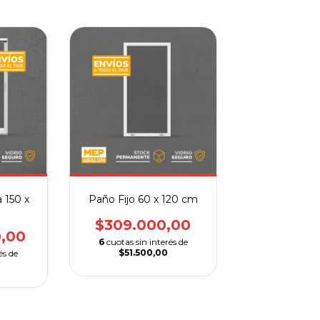
 150 x
Paño Fijo 60 x 120 cm
$309.000,00
0,00
6
cuotas sin interés de
$51.500,00
és de
3