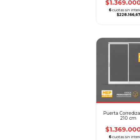
$1.369.00
6
cuotas sin inter
$228.166,6
Puerta Corrediza
210 cm
$1.369.00
6
cuotas sin inter