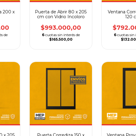
a 200 x
Puerta de Abrir 80 x 205
Ventana Corr
cm con Vidrio Incoloro
120 
,00
$993.000,00
$792.0
és de
6
cuotas sin interés de
6
cuotas sin 
$165.500,00
$132.0
0 x 205
Puerta Corrediza 150 x
Ventana Proy