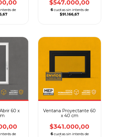
00,00
$547.000,00
interés de
6
cuotas sin interés de
6,67
$91.166,67
Abrir 60 x
Ventana Proyectante 60
cm
x 40 cm
00,00
$341.000,00
interés de
6
cuotas sin interés de