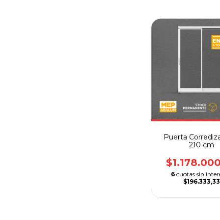
Puerta Corrediza
210 cm
$1.178.00
6
cuotas sin inter
$196.333,3