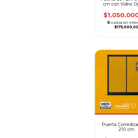
cm con Vidrio O
$1.050.00
6
cuotas sin inter
$175.000,0
Puerta Corrediza
210 cm