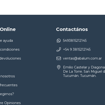
Online
Contactános
e ayuda
5493815212145
 condiciones
+54 9 3815212145
devoluciones
ventas@abalum.com.ar
Emilio Castelar y Diagona
De La Torre. San Miguel 
Tucumán. Tucumán.
 nosotros
frecuentes
legirnos?
bre Opiniones