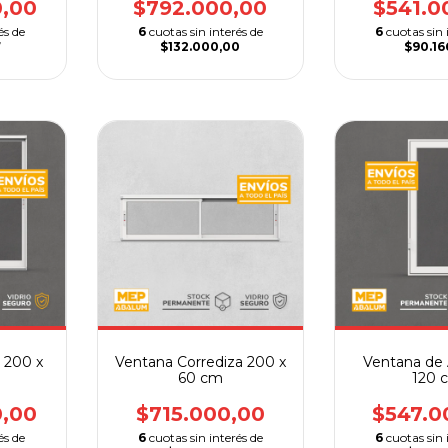
0,00
$792.000,00
$541.0
és de
6
cuotas sin interés de
6
cuotas sin 
7
$132.000,00
$90.16
 200 x
Ventana Corrediza 200 x
Ventana de 
60 cm
120 
0,00
$715.000,00
$547.0
és de
6
cuotas sin interés de
6
cuotas sin 