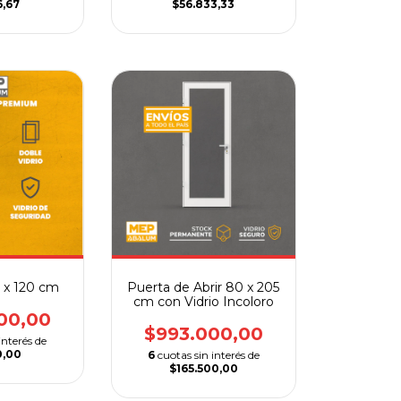
6,67
$56.833,33
0 x 120 cm
Puerta de Abrir 80 x 205
cm con Vidrio Incoloro
00,00
$993.000,00
interés de
0,00
6
cuotas sin interés de
$165.500,00