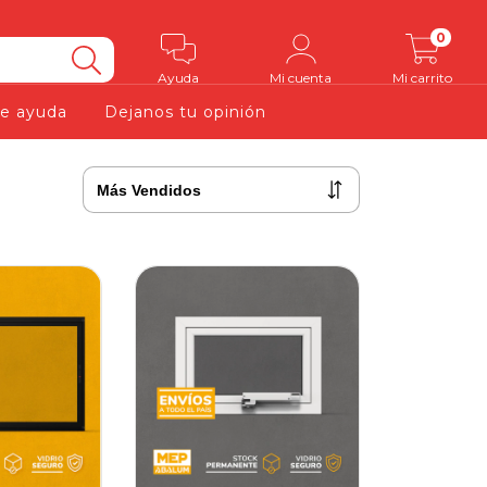
0
Ayuda
Mi cuenta
Mi carrito
e ayuda
Dejanos tu opinión