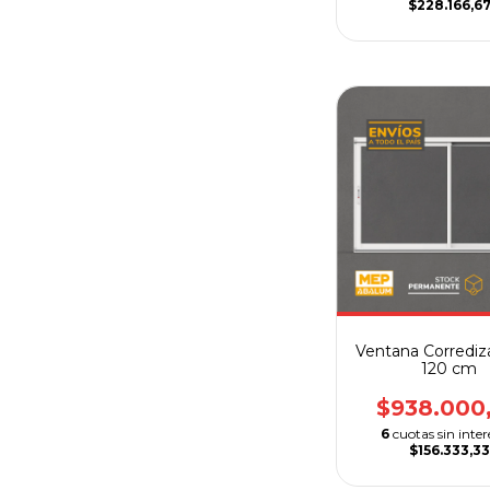
$228.166,6
Ventana Corrediz
120 cm
$938.000
6
cuotas sin inter
$156.333,33