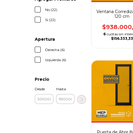
No (22)
Ventana Corrediz
120 cm
Si (22)
$938.000
6
cuotas sin inter
$156.333,33
Apertura
Derecha (6)
Izquierda (6)
Precio
Desde
Hasta
Puerta de Abrir 8