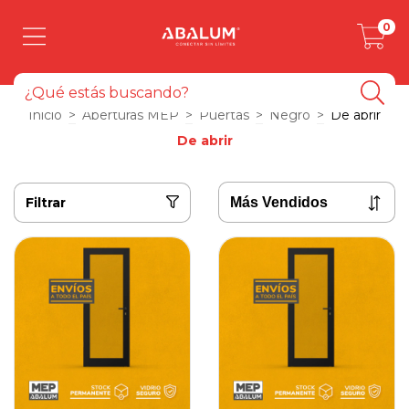
0
Inicio
>
Aberturas MEP
>
Puertas
>
Negro
>
De abrir
De abrir
Filtrar