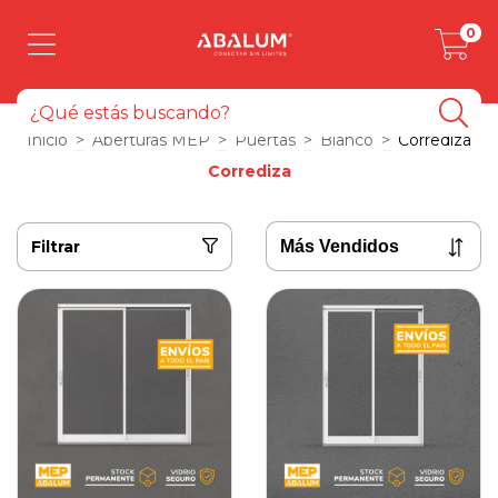
0
Inicio
>
Aberturas MEP
>
Puertas
>
Blanco
>
Corrediza
Corrediza
Filtrar