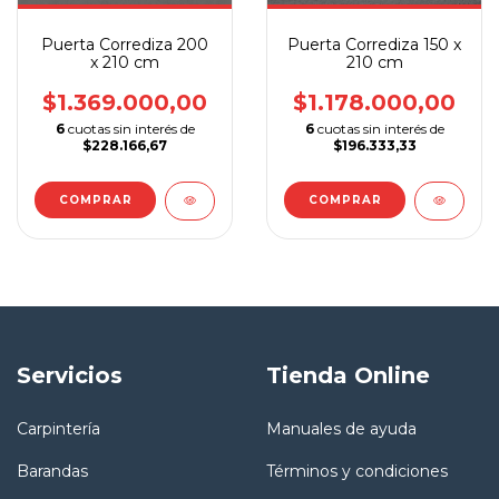
Puerta Corrediza 200
Puerta Corrediza 150 x
x 210 cm
210 cm
$1.369.000,00
$1.178.000,00
6
cuotas sin interés de
6
cuotas sin interés de
$228.166,67
$196.333,33
COMPRAR
COMPRAR
Servicios
Tienda Online
Carpintería
Manuales de ayuda
Barandas
Términos y condiciones